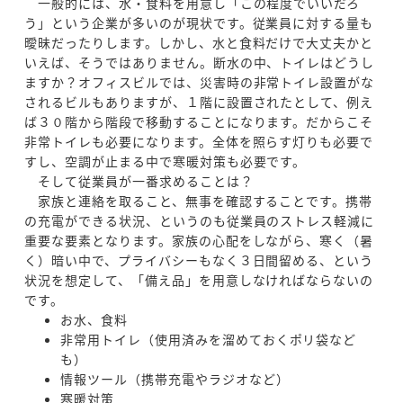
一般的には、水・食料を用意し「この程度でいいだろ
う」という企業が多いのが現状です。従業員に対する量も
曖昧だったりします。しかし、水と食料だけで大丈夫かと
いえば、そうではありません。断水の中、トイレはどうし
ますか？オフィスビルでは、災害時の非常トイレ設置がな
されるビルもありますが、１階に設置されたとして、例え
ば３０階から階段で移動することになります。だからこそ
非常トイレも必要になります。全体を照らす灯りも必要で
すし、空調が止まる中で寒暖対策も必要です。
そして従業員が一番求めることは？
家族と連絡を取ること、無事を確認することです。携帯
の充電ができる状況、というのも従業員のストレス軽減に
重要な要素となります。家族の心配をしながら、寒く（暑
く）暗い中で、プライバシーもなく３日間留める、という
状況を想定して、「備え品」を用意しなければならないの
です。
お水、食料
非常用トイレ（使用済みを溜めておくポリ袋など
も）
情報ツール（携帯充電やラジオなど）
寒暖対策